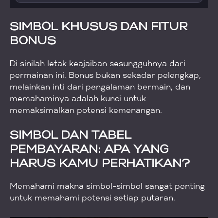
SIMBOL KHUSUS DAN FITUR
BONUS
Di sinilah letak keajaiban sesungguhnya dari
permainan ini. Bonus bukan sekadar pelengkap,
melainkan inti dari pengalaman bermain, dan
memahaminya adalah kunci untuk
memaksimalkan potensi kemenangan.
SIMBOL DAN TABEL
PEMBAYARAN: APA YANG
HARUS KAMU PERHATIKAN?
Memahami makna simbol-simbol sangat penting
untuk memahami potensi setiap putaran.