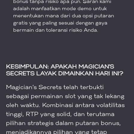
bonus tanpa risiko apa pun. Saran kami
adalah manfaatkan mode demo untuk
menentukan mana dari dua opsi putaran
gratis yang paling sesuai dengan gaya
bermain dan toleransi risiko Anda.
KESIMPULAN: APAKAH MAGICIAN’S
SECRETS LAYAK DIMAINKAN HARI INI?
Magician’s Secrets telah terbukti
sebagai permainan slot yang tak lekang
oleh waktu. Kombinasi antara volatilitas
tinggi, RTP yang solid, dan terutama
pilihan strategis dalam putaran bonus,
menjadikannya pilihan yang tetap