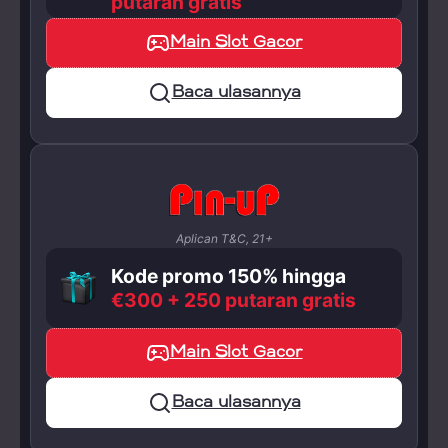
putaran gratis
Main Slot Gacor
Baca ulasannya
Kode promo 150% hingga
€300 + 250 putaran gratis
Main Slot Gacor
Baca ulasannya