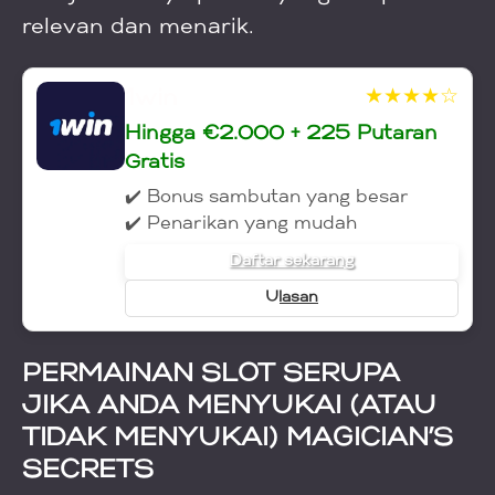
relevan dan menarik.
1win
★★★★☆
Hingga €2.000 + 225 Putaran
Gratis
✔️ Bonus sambutan yang besar
✔️ Penarikan yang mudah
Daftar sekarang
Ulasan
PERMAINAN SLOT SERUPA
JIKA ANDA MENYUKAI (ATAU
TIDAK MENYUKAI) MAGICIAN’S
SECRETS