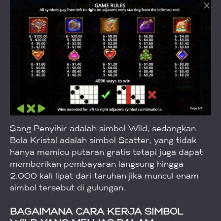
Sang Penyihir adalah simbol Wild, sedangkan
Bola Kristal adalah simbol Scatter, yang tidak
hanya memicu putaran gratis tetapi juga dapat
memberikan pembayaran langsung hingga
2.000 kali lipat dari taruhan jika muncul enam
simbol tersebut di gulungan.
BAGAIMANA CARA KERJA SIMBOL