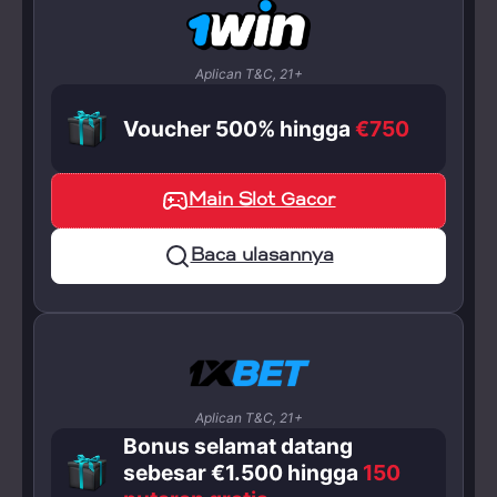
Voucher 500% hingga
€750
Main Slot Gacor
Baca ulasannya
Bonus selamat datang
sebesar €1.500 hingga
150