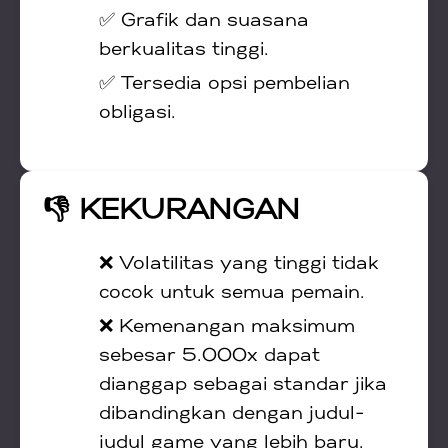
Grafik dan suasana
berkualitas tinggi.
Tersedia opsi pembelian
obligasi.
👎 KEKURANGAN
Volatilitas yang tinggi tidak
cocok untuk semua pemain.
Kemenangan maksimum
sebesar 5.000x dapat
dianggap sebagai standar jika
dibandingkan dengan judul-
judul game yang lebih baru.