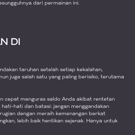
esungguhnya dari permainan ini.
N DI
dakan taruhan setelah setiap kekalahan,
mun juga salah satu yang paling berisiko, terutama
gan cepat menguras saldo Anda akibat rentetan
hati-hati dan batasi: jangan menggandakan
 kerugian dengan meraih kemenangan berkat
gkan, lebih baik hentikan sejenak. Hanya untuk