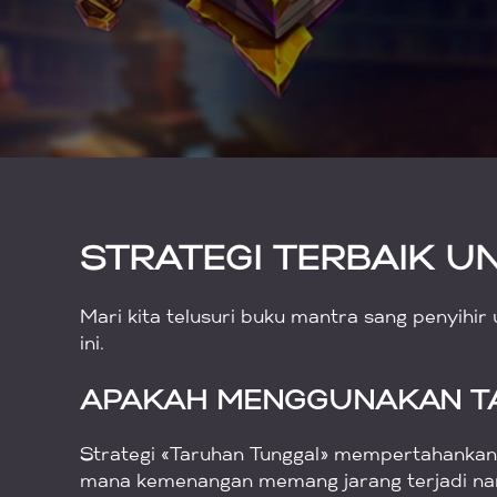
STRATEGI TERBAIK U
Mari kita telusuri buku mantra sang penyihir
ini.
APAKAH MENGGUNAKAN TA
Strategi «Taruhan Tunggal» mempertahankan ju
mana kemenangan memang jarang terjadi nam