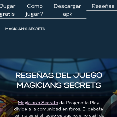
Ir
Jugar
Cómo
Descargar
Reseñas
al
gratis
jugar?
apk
contenido
MAGICIAN'S SECRETS
RESEÑAS DEL JUEGO
MAGICIANS SECRETS
Magician’s Secrets
de Pragmatic Play
divide a la comunidad en foros. El debate
real no es si el juego es bueno, sino cuál de