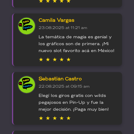
★
★
★
★
★
Camila Vargas
23.08.2025 at 11:21 am
La temática de magia es genial y
los gráficos son de primera. ¡Mi
nuevo slot favorito acá en México!
★
★
★
★
★
Sebastián Castro
22.08.2025 at 09:15 am
Elegí los giros gratis con wilds
pegajosos en Pin-Up y fue la
mejor decisión. ¡Paga muy bien!
★
★
★
★
★